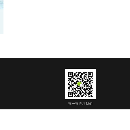
扫一扫关注我们