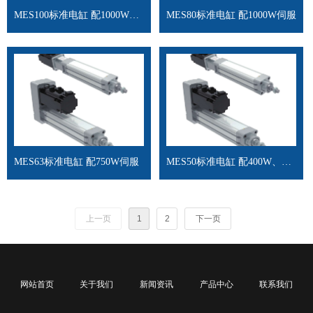
MES100标准电缸 配1000W伺
MES80标准电缸 配1000W伺服
服
MES63标准电缸 配750W伺服
MES50标准电缸 配400W、
750W伺服
上一页
1
2
下一页
网站首页
关于我们
新闻资讯
产品中心
联系我们