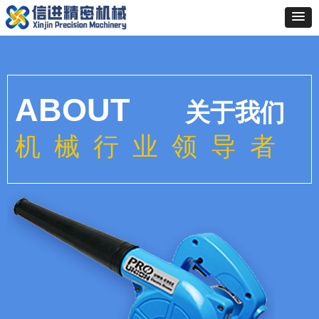
ABOUT
关于我们
机 械 行 业 领 导 者